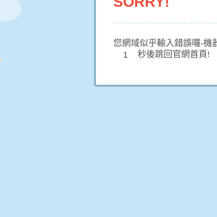
SORRY!
您網域似乎輸入錯誤囉-機
秒後跳回官網首頁!
1