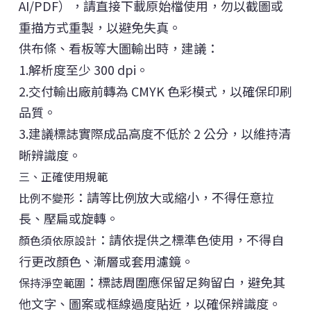
AI/PDF），請直接下載原始檔使用，勿以截圖或
重描方式重製，以避免失真。
供布條、看板等大圖輸出時，建議：
1.解析度至少 300 dpi。
2.交付輸出廠前轉為 CMYK 色彩模式，以確保印刷
品質。
3.建議標誌實際成品高度不低於 2 公分，以維持清
晰辨識度。
三、正確使用規範
：請等比例放大或縮小，不得任意拉
比例不變形
長、壓扁或旋轉。
：請依提供之標準色使用，不得自
顏色須依原設計
行更改顏色、漸層或套用濾鏡。
：標誌周圍應保留足夠留白，避免其
保持淨空範圍
他文字、圖案或框線過度貼近，以確保辨識度。