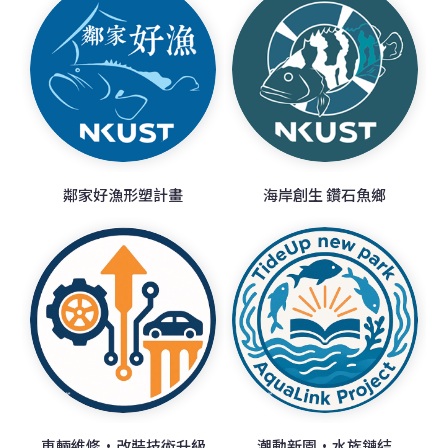
鄰家好漁形塑計畫
海岸創生 鑽石魚鄉
車輛維修·改裝技術升級
潮動新園·水族鏈結