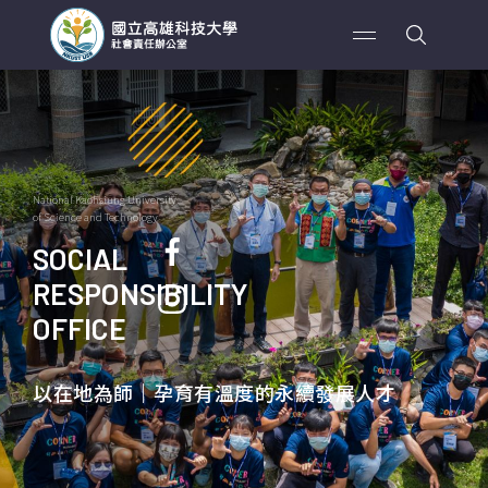
高科大社會責任辦公室為全國規
模最大之科技大學
National Kaohsiung University
of Science and Technology
SOCIAL
RESPONSIBILITY
OFFICE
以在地為師｜孕育有溫度的永續發展人才