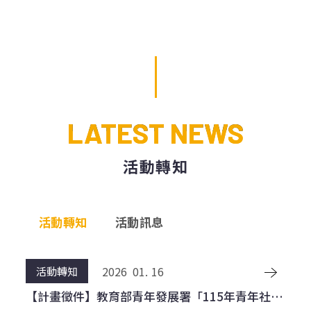
⚡【公告】國立高雄科技大學116年度「大學社會
【競賽轉知】崑山科技大學辦理「2026「淨零綠
責任實踐前導計畫」開放徵件
生活-3D列印街道家具設計競賽」，敬請師生組隊
2026
03.
30
參加！
活動訊息
2026
04.
17
活動轉知
116年度「大學社會責任實踐前導計畫」徵件說明
【USR x CSR跨界守護】2026和泰集團淨灘減塑
會 ✨歡迎師長踴躍參與✨
全台總動員
LATEST NEWS
2026
01.
14
活動訊息
2026
04.
01
活動轉知
【報名消息】-高科大【USR教師必學!】淺談
活動轉知-亞洲大學來函，該校辦理「教學實踐的
活動轉知
SROI社會影響力評估
研究轉化─視界・思辨・實踐：影像敘事與跨齡教
2026
06.
10
學的社會共融路徑」，敬邀本校教師及相關人員踴
活動訊息
2026
03.
30
活動轉知
躍報名參加
USR ×教學實踐：課程設計與Hub共創工作坊
活動轉知
活動訊息
【活動轉知】教育部115年共同培力活動【USR永
續力轉型：企業ESG對接亮點工作坊】
2024
02.
21
活動訊息
2026
01.
16
活動轉知
報名通知--【講座訊息】本校USR計畫辦理「112-
【計畫徵件】教育部青年發展署「115年青年社區
2專案經理人試探講座」活動，請查照。