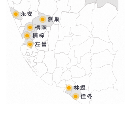
2023
11.
28
活動訊息
2026
03.
17
活動轉知
本校USR計畫辦理「112-1專案經理人試探講座」
【活動轉知】崑山科技大學舉辦大學特色類深耕型
近期活動
USR計畫「以技術為體、生活為用的循環經濟路
2023
11.
22
徑—建構社區的永續韌性」與台南大學、台南應用
活動訊息
2025
12.
24
活動轉知
科技大學、嘉南藥理大學、樹德科技大學共同辦理
報名通知--【活動第三次通知】緯創科技+台灣應
【活動轉知】聖約翰科技大學USR大學社會責任
USR培力活動：跨校SIG【讓改變留下來—USR行
材，科技廠主管直接跟你聊職涯! 11/24(五)上午
計畫辦理「美哉聖約翰，共創、共好成果展：藝術
動如何影響或推動淨零綠生活？】
與你相約第一校區
2023
11.
21
家走入校園聯展」，敬邀校內師生踴躍參加。
活動訊息
2025
12.
16
活動轉知
【活動通知】緯創科技+台灣應材，科技廠主管直
【活動轉知】東吳大學辦理「2026從課室到社會
接跟你聊職涯! 11/24(五)上午與你相約第一校區
永續：教學實踐與跨域創新研討會」，敬邀師長踴
2026
04.
24
躍報名參加。
活動訊息
2026
07.
14
活動轉知