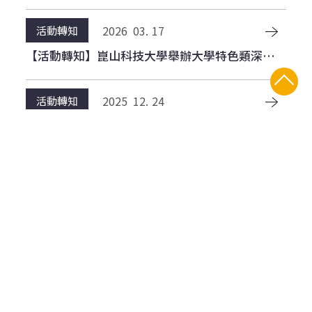
參與行動2.0 Changemaker計畫」
2023
11.
28
活動訊息
2026
03.
17
活動轉知
本校USR計畫辦理「112-1專案經理人試探講座」
【活動轉知】崑山科技大學舉辦大學特色類深耕型
近期活動
USR計畫「以技術為體、生活為用的循環經濟路
2023
11.
22
徑—建構社區的永續韌性」與台南大學、台南應用
活動訊息
2025
12.
24
活動轉知
科技大學、嘉南藥理大學、樹德科技大學共同辦理
報名通知--【活動第三次通知】緯創科技+台灣應
【活動轉知】聖約翰科技大學USR大學社會責任
USR培力活動：跨校SIG【讓改變留下來—USR行
材，科技廠主管直接跟你聊職涯! 11/24(五)上午
計畫辦理「美哉聖約翰，共創、共好成果展：藝術
動如何影響或推動淨零綠生活？】
與你相約第一校區
2023
11.
21
家走入校園聯展」，敬邀校內師生踴躍參加。
活動訊息
2025
12.
16
活動轉知
【活動通知】緯創科技+台灣應材，科技廠主管直
【活動轉知】東吳大學辦理「2026從課室到社會
接跟你聊職涯! 11/24(五)上午與你相約第一校區
永續：教學實踐與跨域創新研討會」，敬邀師長踴
2026
04.
24
躍報名參加。
活動訊息
2026
07.
14
活動轉知
⚡【公告】國立高雄科技大學116年度「大學社會
【競賽轉知】崑山科技大學辦理「2026「淨零綠
責任實踐前導計畫」開放徵件
生活-3D列印街道家具設計競賽」，敬請師生組隊
2026
03.
30
參加！
活動訊息
2026
04.
17
活動轉知