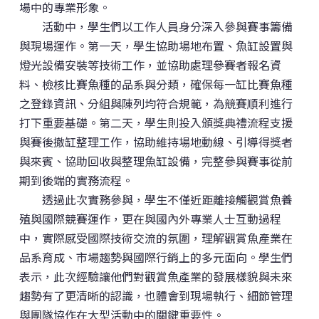
場中的專業形象。
活動中，學生們以工作人員身分深入參與賽事籌備
與現場運作。第一天，學生協助場地布置、魚缸設置與
燈光設備安裝等技術工作，並協助處理參賽者報名資
料、檢核比賽魚種的品系與分類，確保每一缸比賽魚種
之登錄資訊、分組與陳列均符合規範，為競賽順利進行
打下重要基礎。第二天，學生則投入頒獎典禮流程支援
與賽後撤缸整理工作，協助維持場地動線、引導得獎者
與來賓、協助回收與整理魚缸設備，完整參與賽事從前
期到後端的實務流程。
透過此次實務參與，學生不僅近距離接觸觀賞魚養
殖與國際競賽運作，更在與國內外專業人士互動過程
中，實際感受國際技術交流的氛圍，理解觀賞魚產業在
品系育成、市場趨勢與國際行銷上的多元面向。學生們
表示，此次經驗讓他們對觀賞魚產業的發展樣貌與未來
趨勢有了更清晰的認識，也體會到現場執行、細節管理
與團隊協作在大型活動中的關鍵重要性。