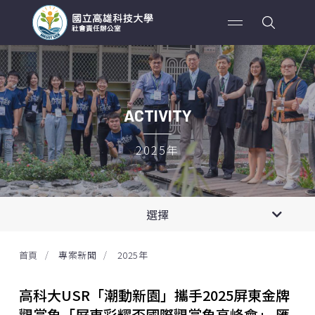
ACTIVITY
2025年
2026年
專案新聞
選擇
第四期計劃
2025年
影音紀錄
首頁
專案新聞
2025年
永續海岸創生—台17漁村實踐計畫
2024年
高科大USR「潮動新園」攜手2025屏東金牌
USR Hub 種子團隊
2023年
觀賞魚「屏東彩耀盃國際觀賞魚高峰會」 匯