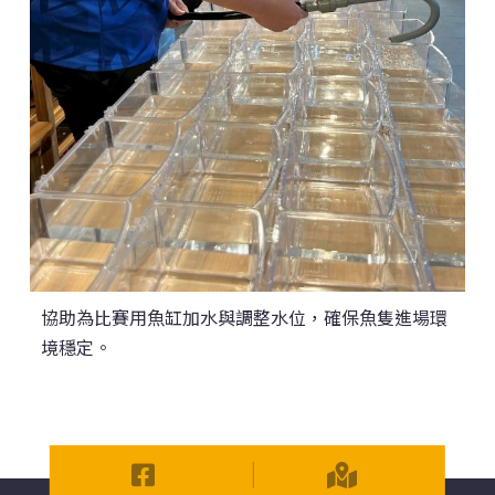
協助為比賽用魚缸加水與調整水位，確保魚隻進場環
境穩定。