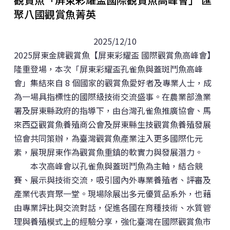
聚八國觀賞魚菁英
潮動新園，鏈結高屏觀賞水族人才栽培計畫
2022年
再造楠西．以歌聲守護社區
2021年
2025/12/10
2025屏東金牌觀賞魚【屏東彩耀盃 國際觀賞魚高峰會】
鄰家好漁跨國合作地方創生
2020年
隆重登場，本次「屏東彩耀盃孔雀魚與蓋斑鬥魚高峰
會」集結來自 8 個國家的觀賞魚愛好者及專業人士，成
以公共服務需求為導向之車輛維修改裝產業社會實踐與
為一場具指標性的國際級技術交流盛事。在農業部漁業
人才培育行動計畫
署及屏東縣政府的指導下，由台灣孔雀魚推廣協會、馬
來西亞觀賞魚養殖商公會及屏東縣生技觀賞魚養殖發展
協會共同策辦，為臺灣觀賞魚產業注入更多國際化元
素，展現屏東作為觀賞魚重鎮的軟實力與發展潛力。
本次高峰會以孔雀魚與蓋斑鬥魚為主軸，結合競
賽、展示與技術交流，吸引國內外專業養殖者、評審及
產業代表齊聚一堂。現場除展出多元優質品系外，也藉
由專業評比與交流對話，促進各國在育種技術、水質管
理與養殖模式上的經驗分享，強化臺灣在國際觀賞魚市