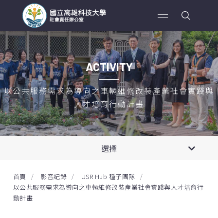
ACTIVITY
以公共服務需求為導向之車輛維修改裝產業社會實踐與
人才培育行動計畫
2026年
專案新聞
選擇
第四期計劃
2025年
影音紀錄
首頁
影音紀錄
USR Hub 種子團隊
永續海岸創生—台17漁村實踐計畫
2024年
以公共服務需求為導向之車輛維修改裝產業社會實踐與人才培育行
動計畫
USR Hub 種子團隊
2023年