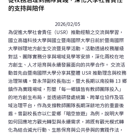
的支持與陪伴
潮動新園，鏈結高屏觀賞水族人才栽培計畫
2022年
再造楠西．以歌聲守護社區
2021年
2026/02/05
為促進大學社會責任（USR）推動經驗之交流與學習，
鄰家好漁跨國合作地方創生
2020年
國立高雄科技大學與國立暨南國際大學日前於暨南國際
大學辦理地方創生交流暨見學活動。活動透過校務層級
以公共服務需求為導向之車輛維修改裝產業社會實踐與
對話、團隊實務分享與場域見學等安排，深化兩校在地
人才培育行動計畫
方創生、人才培育與永續發展面向的共學合作。 交流活
動首先由暨南國際大學分享其整體 USR 推動理念與校務
治理架構。曾永萍副校長指出，暨大長期以南投縣 13 鄉
鎮作為實踐場域，形塑「每一鄉鎮皆有教師團隊投入」
的地方創生布局，並透過研發處統籌、跨單位協作及區
域治理平台，作為支撐教師團隊長期深耕地方的重要後
盾。曾副校長亦以仁愛鄉「暗空旅遊」為例，說明大學
如何回應地方觀光轉型與永續需求，將既有觀光模式轉
化為結合減光行動、生態保育與公共參與的實踐作法，