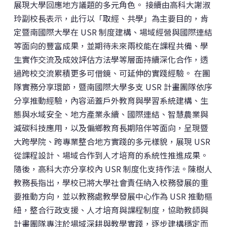
展現大學回應地方議題的多元角色。 接續由高科大謝淑
玲副校長表示，此行以「取經、共學」為主要目的，肯
定暨南國際大學在 USR 制度建構、場域經營與國際連結
等面向的豐富成果，並期待未來兩校能在課程共備、學
生實作交流及成效評估方法學等層面持續深化合作，透
過跨校交流累積更多可借鏡、可延伸的實踐經驗。 在團
隊實務分享環節，暨南國際大學多支 USR 計畫團隊依序
分享推動經驗，內容涵蓋戶外教育與學習系統建構、生
態與水域安全、地方產業永續、國際連結、智慧農業與
減碳科技應用，以及偏鄉教育長期陪伴等面向，呈現暨
大跨學院、跨專業整合地方實踐的多元樣貌，展現 USR
從課程設計、場域合作到人才培育的系統性推進成果。
隨後，高科大亦分享校內 USR 制度化支持作法。陳樹人
教務長指出，學校已將大學社會責任納入校務發展的重
要推動方向，並以教務處教學發展中心作為 USR 推動樞
紐，整合行政支援、人才培育與課程制度，協助教師與
計畫團隊專注於場域深耕與教學實踐，逐步建構穩定而