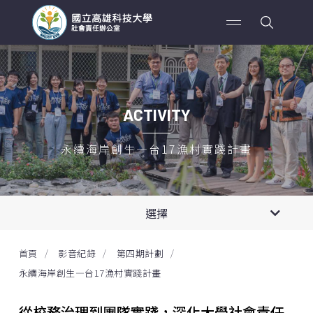
ACTIVITY
永續海岸創生—台17漁村實踐計畫
2026年
專案新聞
選擇
第四期計劃
2025年
影音紀錄
首頁
影音紀錄
第四期計劃
永續海岸創生—台17漁村實踐計畫
2024年
永續海岸創生—台17漁村實踐計畫
USR Hub 種子團隊
2023年
從校務治理到團隊實踐，深化大學社會責任