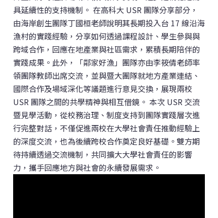
具延續性的支持機制。 在高科大 USR 團隊分享部分，
由海岸創生團隊丁國桓老師說明其長期投入台 17 線沿海
漁村的實踐經驗，分享如何透過課程設計、學生參與與
跨域合作，回應在地產業與社區需求，累積長期陪伴的
實踐成果。此外，「鄰家好漁」團隊亦由李筱倩老師率
領團隊教師出席交流，並與暨大團隊就地方產業連結、
國際合作及場域深化等議題進行意見交換，展現兩校
USR 團隊之間的共學精神與相互借鏡。 本次 USR 交流
暨見學活動，從校務治理、制度支持到團隊實踐層次進
行完整對話，不僅促進兩校在大學社會責任推動經驗上
的深度交流，也為後續跨校合作奠定良好基礎。雙方期
待持續透過交流機制，共同擴大大學社會責任的影響
力，攜手回應地方與社會的永續發展需求。