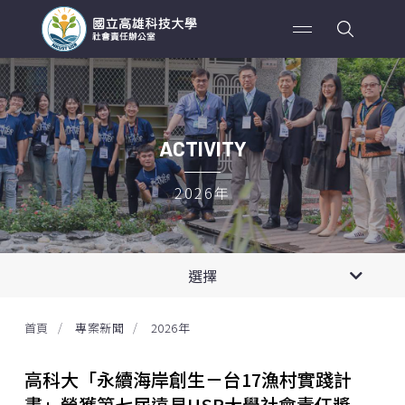
ACTIVITY
2026年
2026年
專案新聞
選擇
第四期計劃
2025年
影音紀錄
首頁
專案新聞
2026年
永續海岸創生—台17漁村實踐計畫
2024年
高科大「永續海岸創生－台17漁村實踐計
USR Hub 種子團隊
2023年
畫」榮獲第七屆遠見USR大學社會責任獎