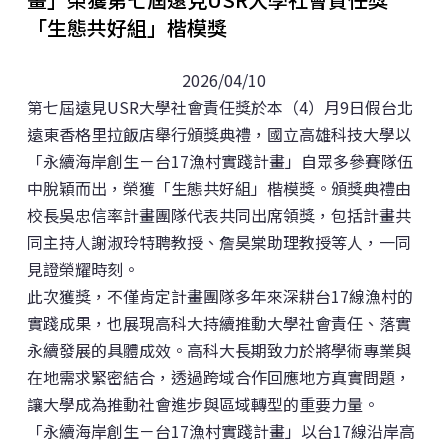
「生態共好組」楷模獎
潮動新園，鏈結高屏觀賞水族人才栽培計畫
2022年
再造楠西．以歌聲守護社區
2021年
2026/04/10
第七屆遠見USR大學社會責任獎於本（4）月9日假台北
鄰家好漁跨國合作地方創生
2020年
遠東香格里拉飯店舉行頒獎典禮，國立高雄科技大學以
「永續海岸創生－台17漁村實踐計畫」自眾多參賽隊伍
以公共服務需求為導向之車輛維修改裝產業社會實踐與
中脫穎而出，榮獲「生態共好組」楷模獎。頒獎典禮由
人才培育行動計畫
校長吳忠信率計畫團隊代表共同出席領獎，包括計畫共
同主持人謝淑玲特聘教授、詹昊棠助理教授等人，一同
見證榮耀時刻。
此次獲獎，不僅肯定計畫團隊多年來深耕台17線漁村的
實踐成果，也展現高科大持續推動大學社會責任、落實
永續發展的具體成效。高科大長期致力於將學術專業與
在地需求緊密結合，透過跨域合作回應地方真實問題，
讓大學成為推動社會進步與區域轉型的重要力量。
「永續海岸創生－台17漁村實踐計畫」以台17線沿岸高