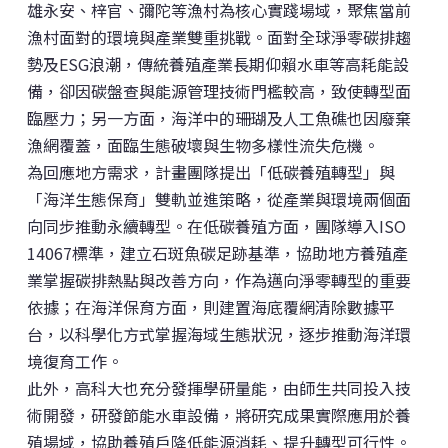
雄永安、梓官、彌陀等漁村為核心實踐場域，聚焦當前
漁村面對的環境與產業雙重挑戰。面對全球淨零碳排趨
勢及ESG浪潮，傳統養殖產業長期仰賴水車等高耗能設
備，卻因碳盤查與能源管理技術門檻較高，致使轉型面
臨壓力；另一方面，海洋中的珊瑚及人工魚礁也因廢棄
漁網覆蓋，面臨生態破壞與生物多樣性流失危機。
為回應地方需求，計畫團隊提出「低碳養殖轉型」與
「海洋生態保育」雙軌並進策略，從產業與環境兩個面
向同步推動永續轉型。在低碳養殖方面，團隊導入ISO
14067標準，建立石斑魚碳足跡基準，協助地方養殖產
業掌握碳排熱點與改善方向，作為邁向淨零轉型的重要
依據；在海洋保育方面，則建置海底覆網清除數據平
台，以科學化方式掌握海域生態狀況，逐步推動海洋環
境復育工作。
此外，高科大也充分發揮學研量能，由師生共同投入技
術開發，研發節能水車設備，將研究成果實際應用於養
殖場域，協助養殖戶降低能源消耗、提升轉型可行性。