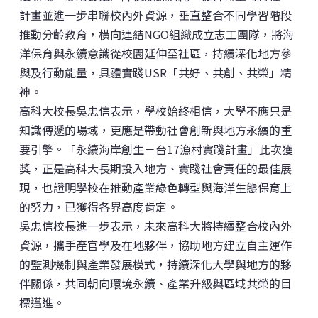
計畫並進一步串聯校內外資源，垂直整合不同學習階段
推動分齡教育，橫向連結NGO組織成立志工團隊，將海
洋保育與永續意識從校園延伸至社區，持續深化地方參
與及行動能量，具體實踐USR「共好、共創、共榮」精
神。
高科大校長吳忠信表示，學校始終相信，大學不應只是
知識傳遞的場域，更應是帶動社會創新與地方永續的重
要引擎。「永續海岸創生－台17漁村實踐計畫」此次獲
獎，正是高科大長期投入地方、實踐社會責任的最佳展
現，也證明學校在推動產業綠色轉型與海洋生態保育上
的努力，已獲得各界高度肯定。
吳忠信校長進一步表示，未來高科大將持續整合校內外
資源，攜手產官學及在地夥伴，協助地方建立自主運作
的監測機制與產業發展模式，持續深化大學與地方的夥
伴關係，共同朝向環境永續、產業升級與區域共榮的目
標邁進。