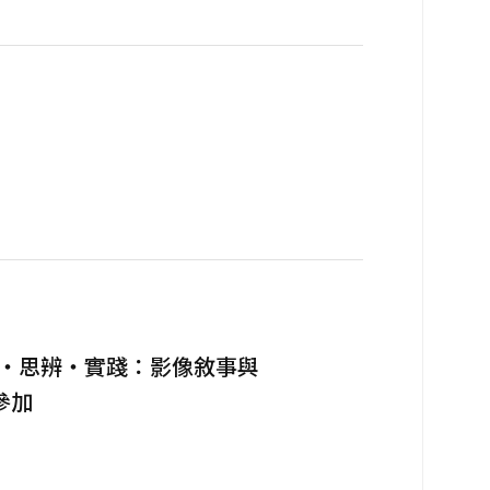
界・思辨・實踐：影像敘事與
參加