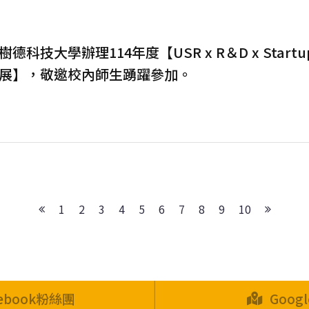
德科技大學辦理114年度【USR x R＆D x Sta
展】，敬邀校內師生踴躍參加。
1
2
3
4
5
6
7
8
9
10
cebook粉絲團
Goog