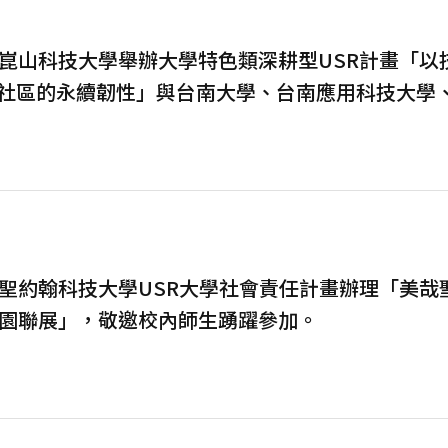
崑山科技大學舉辦大學特色類深耕型USR計畫「以
社區的永續韌性」與台南大學、台南應用科技大學
SR培力活動：跨校SIG【讓改變留下來—USR行
聖約翰科技大學USR大學社會責任計畫辦理「美哉
園聯展」，敬邀校內師生踴躍參加。