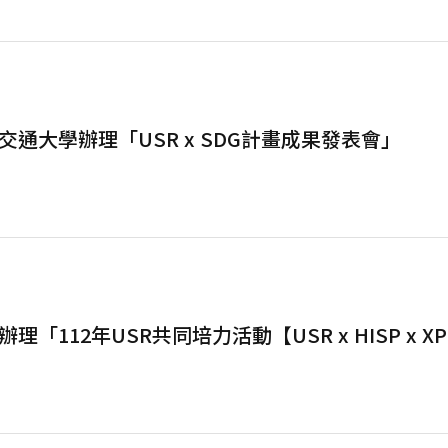
通大學辦理「USR x SDG計畫成果發表會」
「112年USR共同培力活動【USR x HISP x XPl