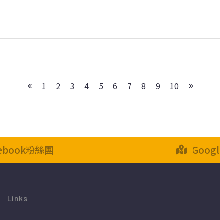
1
2
3
4
5
6
7
8
9
10
cebook粉絲團
Goog
Links